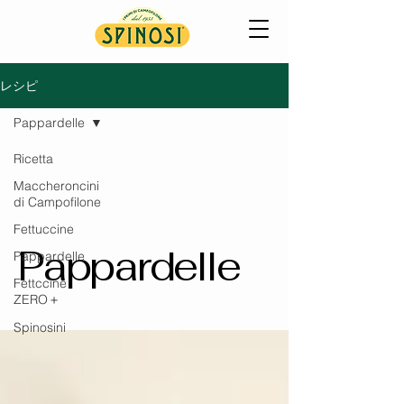
レシピ
Pappardelle
Ricetta
Maccheroncini
di Campofilone
Fettuccine
Pappardelle
Pappardelle
Fettccine
ZERO＋
Spinosini