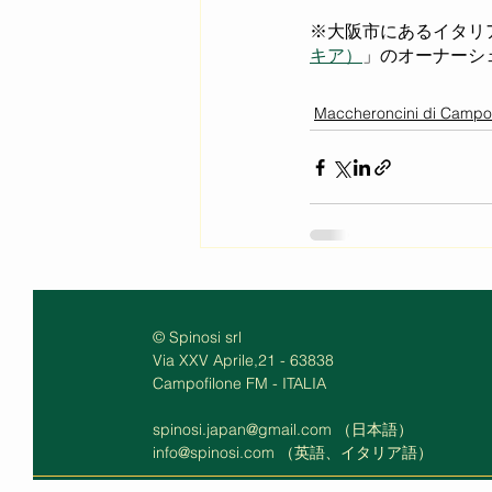
※大阪市にあるイタリ
キア）
」のオーナーシ
Maccheroncini di Campof
© Spinosi srl
Via XXV Aprile,21 - 63838
Campofilone FM - ITALIA
spinosi.japan@gmail.com
（日本語）
info@spinosi.com
（英語、イタリア語）