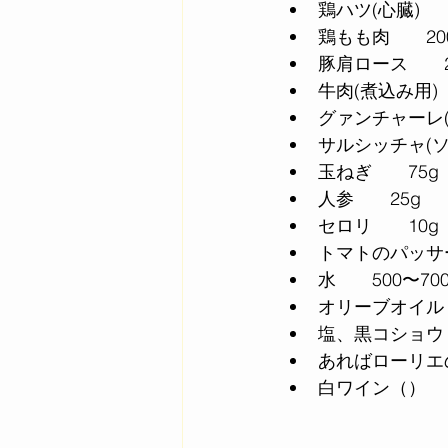
鶏ハツ(心臓)　
鶏もも肉　　20
豚肩ロース　　2
牛肉(煮込み用)　
グァンチャーレ(
サルシッチャ(ソ
玉ねぎ　　75g
人参　　25g
セロリ　　10g
トマトのパッサー
水　　500〜700
オリーブオイル　
塩、黒コショウ
あればローリエ
白ワイン（）　