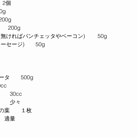
　2個
0g
00g
　200g
無ければパンチェッタやベーコン) 　　50g
ーセージ)　　50g
タ　　500g
cc
　30cc
　　少々
の葉　　１枚
　適量