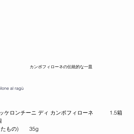
カンポフィローネの伝統的な一皿
lone al ragù
ッケロンチーニ ディ カンポフィローネ　　　1.5箱
個
たもの)　　35g