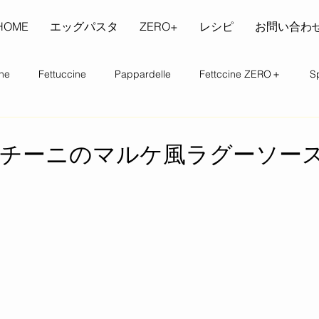
HOME
エッグパスタ
ZERO+
レシピ
お問い合わ
ne
Fettuccine
Pappardelle
Fettccine ZERO＋
Sp
チーニのマルケ風ラグーソー