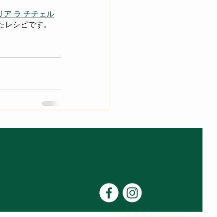
ステリア ラ チチェル
たレシピです。
© 2025 by Spinosii srl