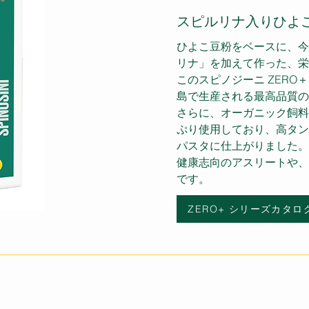
スピルリナ入りひよ
ひよこ豆粉をベースに、今
リナ」を加えて作った、栄
このスピノジーニ ZER
島で生産される最高品質の
さらに、オーガニック飼料
ぷり使用しており、高タン
パスタに仕上がりました。
健康志向のアスリートや、
です。
ZERO+ シリーズカタロ