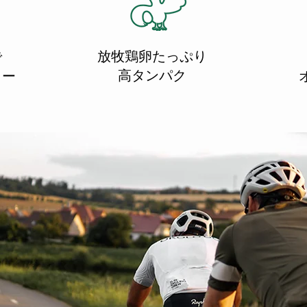
放牧鶏卵たっぷり
で
高タンパク
リー